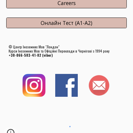
Careers
Онлайн Тест (А1-А2)
© Центр Іноземних Мов "Лондон"
Курси
Іноземних Мов та Офіційні Переклади в Чернігові
з 1994 року
+38-0
66-583-41-82
(viber)