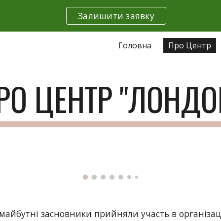
Залишити заявку
ip to main content
Skip to navigat
Головна
Про Центр
РО ЦЕНТР "ЛОНДО
. майбутні засновники прийняли участь в організації